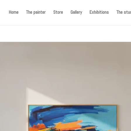
Home
The painter
Store
Gallery
Exhibitions
The stud