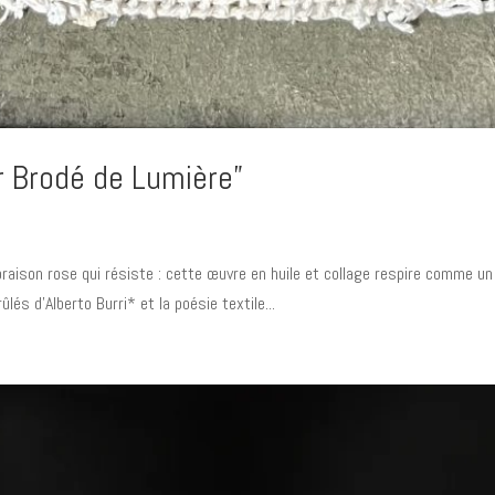
r Brodé de Lumière”
floraison rose qui résiste : cette œuvre en huile et collage respire comme u
és d’Alberto Burri* et la poésie textile...